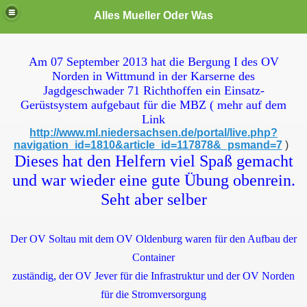
Alles Mueller Oder Was
Am 07 September 2013 hat die Bergung I des OV
te User
Norden in Wittmund in der Karserne des
Jagdgeschwader 71 Richthoffen ein Einsatz-
Gerüstsystem aufgebaut für die MBZ ( mehr auf dem
Link
http://www.ml.niedersachsen.de/portal/live.php?
navigation_id=1810&article_id=117878&_psmand=7
)
Dieses hat den Helfern viel Spaß gemacht
und war wieder eine gute Übung obenrein.
den
Seht aber selber
13
Der OV Soltau mit dem OV Oldenburg waren für den Aufbau der
Wittmund
Container
zuständig, der OV Jever für die Infrastruktur und der OV Norden
 im Dezember 2013
für die Stromversorgung