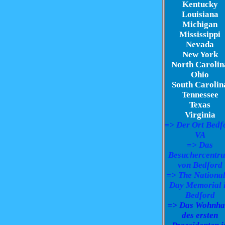
Kentucky
Louisiana
Michigan
Mississippi
Nevada
New York
North Carolin
Ohio
South Carolin
Tennessee
Texas
Virginia
=> Der Ort Bedf
VA
=> Das
Besuchercentr
von Bedford
=> The Nationa
Day Memorial 
Bedford
=> Das Wohnha
des ersten