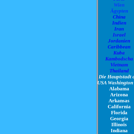
Wien
Ägypten
China
Indien
Iran
Israel
Jordanien
Caribbean
Kuba
Kambodscha
Vietnam
Thailand
Die Hauptstadt 
USA Washington
Alabama
Arizona
Arkansas
California
Florida
Georgia
Illinois
Indiana