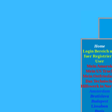
Home
Login Bereich 
fuer Registrier
User
Mein Amaro
Mein US Truc
Mein Ostfriesl
Das Technisch
Hilfswerk in No
Amsterdam
Bratislava
Budapest
Lissabon
Paris