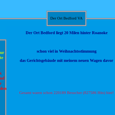
Der Ort Bedford VA
Der Ort Bedford liegt 20 Milen hinter Roanoke
schon viel in Weihnachtsstimmung
nur
te
das Gerichtsgebäude mit meinem neuen Wagen davor
k
k
and
e
rden
Gesamt waren schon 220189 Besucher (827586 Hits) hier!