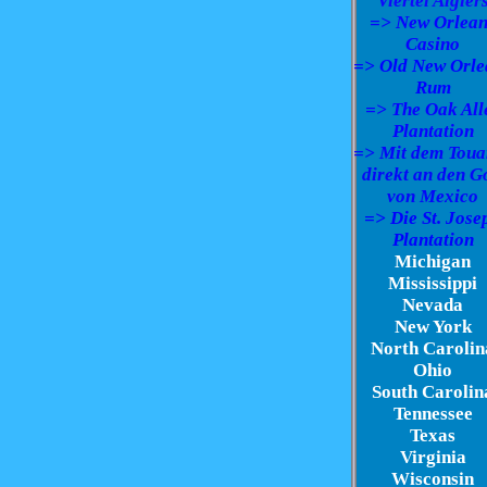
Viertel Algier
=> New Orlean
Casino
=> Old New Orle
Rum
=> The Oak All
Plantation
=> Mit dem Toua
direkt an den G
von Mexico
=> Die St. Jose
Plantation
Michigan
Mississippi
Nevada
New York
North Carolin
Ohio
South Carolin
Tennessee
Texas
Virginia
Wisconsin