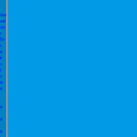
New
own
ome
s
lle
s
s
r
s
t
s
hn
s
s
s
s