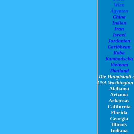
Wien
Ägypten
China
Indien
Iran
Israel
Jordanien
Caribbean
Kuba
Kambodscha
Vietnam
Thailand
Die Hauptstadt 
USA Washington
Alabama
Arizona
Arkansas
California
Florida
Georgia
Illinois
Indiana