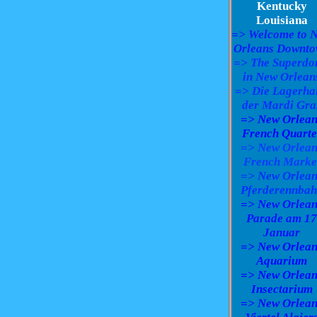
Kentucky
Louisiana
=> Welcome to 
Orleans Downt
=> The Superd
in New Orlean
=> Die Lagerha
der Mardi Gra
=> New Orlean
French Quarte
=> New Orlean
French Marke
=> New Orlean
Pferderennba
=> New Orlean
Parade am 17
Januar
=> New Orlean
Aquarium
=> New Orlean
Insectarium
=> New Orlean