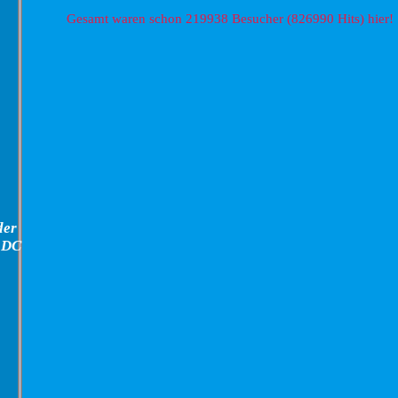
Gesamt waren schon 219938 Besucher (826990 Hits) hier!
der
 DC