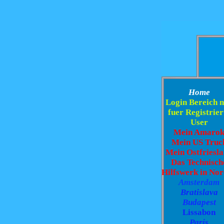
Home
Login Bereich 
fuer Registrier
User
Mein Amaro
Mein US Truc
Mein Ostfriesl
Das Technisch
Hilfswerk in No
Amsterdam
Bratislava
Budapest
Lissabon
Paris